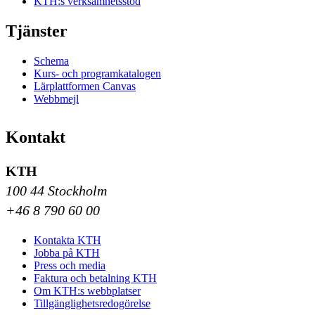
KTH:s verksamhetsstöd
Tjänster
Schema
Kurs- och programkatalogen
Lärplattformen Canvas
Webbmejl
Kontakt
KTH
100 44 Stockholm
+46 8 790 60 00
Kontakta KTH
Jobba på KTH
Press och media
Faktura och betalning KTH
Om KTH:s webbplatser
Tillgänglighetsredogörelse