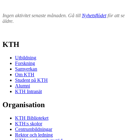
Ingen aktivitet senaste månaden. Gå till
Nyhetsflödet
för att se
äldre.
KTH
Utbildning
Forskning
Samverkan
Om KTH
Student på KTH
Alumni
KTH Intranät
Organisation
KTH Biblioteket
KTH:s skolor
Centrumbildningar
Rektor och ledning