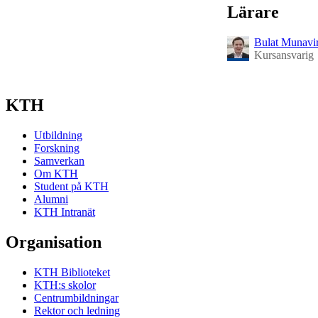
Lärare
Bulat Munavi
Kursansvarig
KTH
Utbildning
Forskning
Samverkan
Om KTH
Student på KTH
Alumni
KTH Intranät
Organisation
KTH Biblioteket
KTH:s skolor
Centrumbildningar
Rektor och ledning