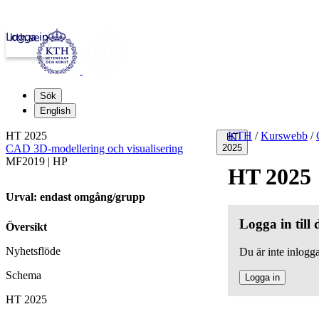
Logga in
kth.se
Sök
English
HT 2025
KTH
/
Kurswebb
/
HT
CAD 3D-modellering och visualisering
2025
MF2019 | HP
HT 2025
Urval: endast omgång/grupp
Logga in till
Översikt
Nyhetsflöde
Du är inte inlogga
Schema
Logga in
HT 2025