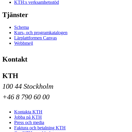
KTH:s verksamhetsstöd
Tjänster
Schema
Kurs- och programkatalogen
Lärplattformen Canvas
Webbmejl
Kontakt
KTH
100 44 Stockholm
+46 8 790 60 00
Kontakta KTH
Jobba på KTH
Press och media
Faktura och betalning KTH