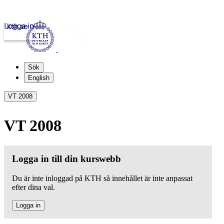
Logga in
kth.se
Sök
English
VT 2008
VT 2008
Logga in till din kurswebb
Du är inte inloggad på KTH så innehållet är inte anpassat
efter dina val.
Logga in