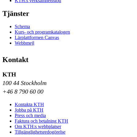
KTH:s verksamhetsstöd
Tjänster
Schema
Kurs- och programkatalogen
Lärplattformen Canvas
Webbmejl
Kontakt
KTH
100 44 Stockholm
+46 8 790 60 00
Kontakta KTH
Jobba på KTH
Press och media
Faktura och betalning KTH
Om KTH:s webbplatser
Tillgänglighetsredogörelse