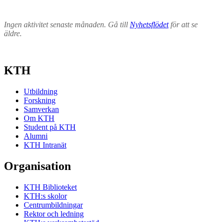
Ingen aktivitet senaste månaden. Gå till
Nyhetsflödet
för att se
äldre.
KTH
Utbildning
Forskning
Samverkan
Om KTH
Student på KTH
Alumni
KTH Intranät
Organisation
KTH Biblioteket
KTH:s skolor
Centrumbildningar
Rektor och ledning