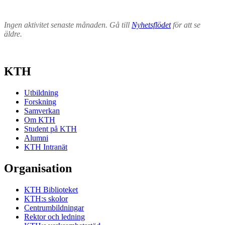
Ingen aktivitet senaste månaden. Gå till
Nyhetsflödet
för att se
äldre.
KTH
Utbildning
Forskning
Samverkan
Om KTH
Student på KTH
Alumni
KTH Intranät
Organisation
KTH Biblioteket
KTH:s skolor
Centrumbildningar
Rektor och ledning