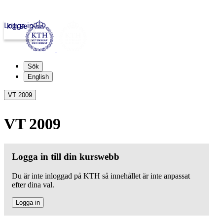
Logga in
kth.se
Sök
English
VT 2009
VT 2009
Logga in till din kurswebb
Du är inte inloggad på KTH så innehållet är inte anpassat
efter dina val.
Logga in