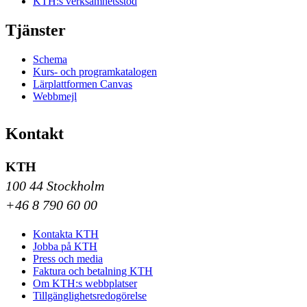
KTH:s verksamhetsstöd
Tjänster
Schema
Kurs- och programkatalogen
Lärplattformen Canvas
Webbmejl
Kontakt
KTH
100 44 Stockholm
+46 8 790 60 00
Kontakta KTH
Jobba på KTH
Press och media
Faktura och betalning KTH
Om KTH:s webbplatser
Tillgänglighetsredogörelse