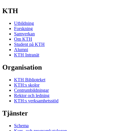
KTH
Utbildning
Forskning
Samverkan
Om KTH
Student på KTH
Alumni
KTH Intranät
Organisation
KTH Biblioteket
KTH:s skolor
Centrumbildningar
Rektor och ledning
KTH:s verksamhetsstöd
Tjänster
Schema
Kurs- och programkatalogen