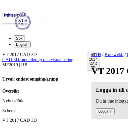
Logga in
kth.se
Sök
English
VT 2017 CAD 3D
KTH
/
Kurswebb
/
VT
CAD 3D-modellering och visualisering
2017
CAD
MF2019 | HP
3D
VT 2017
Urval: endast omgång/grupp
Logga in till
Översikt
Nyhetsflöde
Du är inte inlogga
Schema
Logga in
VT 2017 CAD 3D