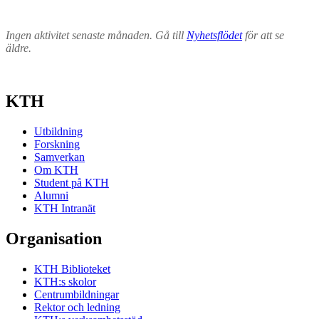
Ingen aktivitet senaste månaden. Gå till
Nyhetsflödet
för att se
äldre.
KTH
Utbildning
Forskning
Samverkan
Om KTH
Student på KTH
Alumni
KTH Intranät
Organisation
KTH Biblioteket
KTH:s skolor
Centrumbildningar
Rektor och ledning