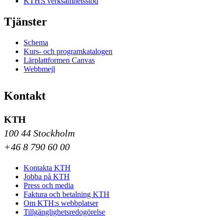
KTH:s verksamhetsstöd
Tjänster
Schema
Kurs- och programkatalogen
Lärplattformen Canvas
Webbmejl
Kontakt
KTH
100 44 Stockholm
+46 8 790 60 00
Kontakta KTH
Jobba på KTH
Press och media
Faktura och betalning KTH
Om KTH:s webbplatser
Tillgänglighetsredogörelse