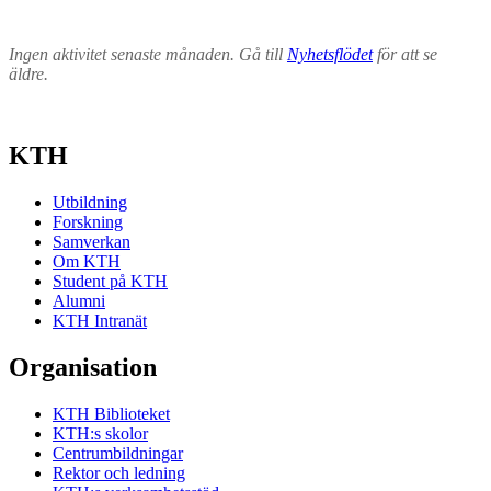
Ingen aktivitet senaste månaden. Gå till
Nyhetsflödet
för att se
äldre.
KTH
Utbildning
Forskning
Samverkan
Om KTH
Student på KTH
Alumni
KTH Intranät
Organisation
KTH Biblioteket
KTH:s skolor
Centrumbildningar
Rektor och ledning