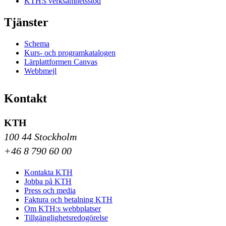
KTH:s verksamhetsstöd
Tjänster
Schema
Kurs- och programkatalogen
Lärplattformen Canvas
Webbmejl
Kontakt
KTH
100 44 Stockholm
+46 8 790 60 00
Kontakta KTH
Jobba på KTH
Press och media
Faktura och betalning KTH
Om KTH:s webbplatser
Tillgänglighetsredogörelse