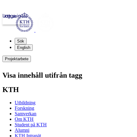
Logga in
kth.se
Sök
English
Projektarbete
Visa innehåll utifrån tagg
KTH
Utbildning
Forskning
Samverkan
Om KTH
Student på KTH
Alumni
KTH Intranät