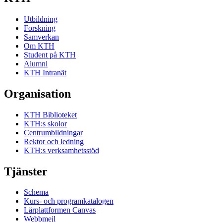
Utbildning
Forskning
Samverkan
Om KTH
Student på KTH
Alumni
KTH Intranät
Organisation
KTH Biblioteket
KTH:s skolor
Centrumbildningar
Rektor och ledning
KTH:s verksamhetsstöd
Tjänster
Schema
Kurs- och programkatalogen
Lärplattformen Canvas
Webbmejl