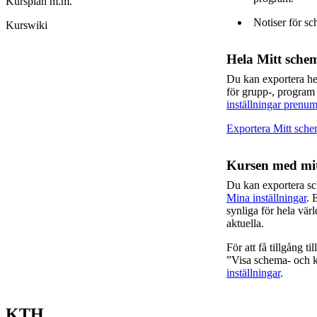
Kursplan m.m.
Notiser för sc
Kurswiki
Hela Mitt sche
Du kan exportera h
för grupp-, program
inställningar prenum
Exportera Mitt sch
Kursen med mit
Du kan exportera s
Mina inställningar
. 
synliga för hela vär
aktuella.
För att få tillgång t
”Visa schema- och ka
inställningar
.
KTH