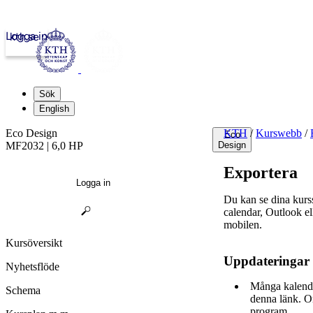
Logga in
kth.se
Sök
English
Eco Design
KTH
/
Kurswebb
/
Eco
MF2032 | 6,0 HP
Design
Exportera
Logga in
Du kan se dina kur
calendar, Outlook e
mobilen.
Kursöversikt
Uppdateringar
Nyhetsflöde
Många kalende
Schema
denna länk. O
program.