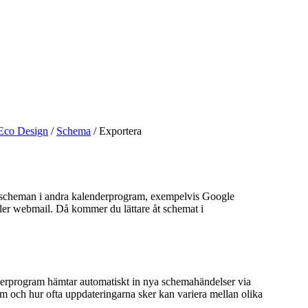
Eco Design
/
Schema
/
Exportera
sscheman i andra kalenderprogram, exempelvis Google
ller webmail. Då kommer du lättare åt schemat i
rprogram hämtar automatiskt in nya schemahändelser via
m och hur ofta uppdateringarna sker kan variera mellan olika