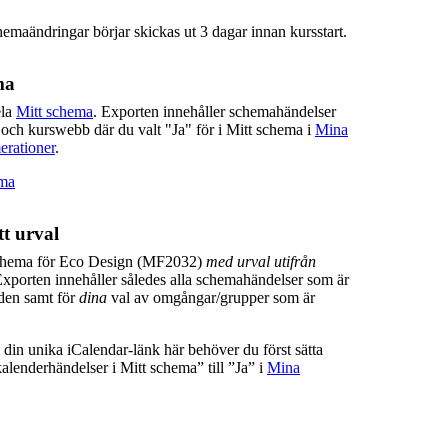
hemaändringar börjar skickas ut 3 dagar innan kursstart.
ma
ela
Mitt schema
. Exporten innehåller schemahändelser
 och kurswebb där du valt "Ja" för i Mitt schema i
Mina
erationer
.
ema
t urval
chema för Eco Design (MF2032)
med urval utifrån
Exporten innehåller således alla schemahändelser som är
lden samt för
dina
val av omgångar/grupper som är
ill din unika iCalendar-länk här behöver du först sätta
lenderhändelser i Mitt schema” till ”Ja” i
Mina