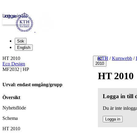
Logga in
kth.se
Sök
English
HT 2010
KTH
/
Kurswebb
/
HT
Eco Design
2010
MF2032 | HP
HT 2010
Urval: endast omgång/grupp
Logga in till
Översikt
Nyhetsflöde
Du är inte inlogga
Schema
Logga in
HT 2010