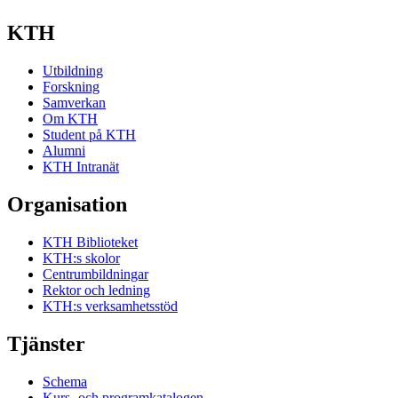
KTH
Utbildning
Forskning
Samverkan
Om KTH
Student på KTH
Alumni
KTH Intranät
Organisation
KTH Biblioteket
KTH:s skolor
Centrumbildningar
Rektor och ledning
KTH:s verksamhetsstöd
Tjänster
Schema
Kurs- och programkatalogen