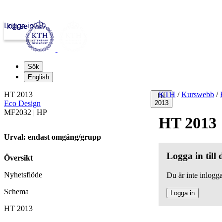
Logga in
kth.se
Sök
English
HT 2013
KTH
/
Kurswebb
/
HT
Eco Design
2013
MF2032 | HP
HT 2013
Urval: endast omgång/grupp
Logga in till
Översikt
Nyhetsflöde
Du är inte inlogga
Schema
Logga in
HT 2013