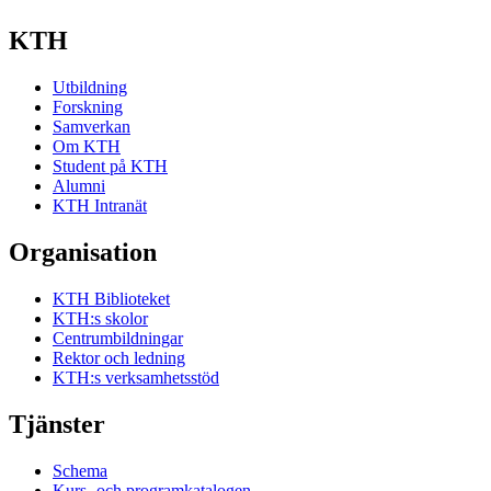
KTH
Utbildning
Forskning
Samverkan
Om KTH
Student på KTH
Alumni
KTH Intranät
Organisation
KTH Biblioteket
KTH:s skolor
Centrumbildningar
Rektor och ledning
KTH:s verksamhetsstöd
Tjänster
Schema
Kurs- och programkatalogen