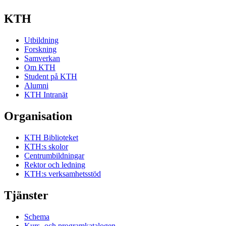
KTH
Utbildning
Forskning
Samverkan
Om KTH
Student på KTH
Alumni
KTH Intranät
Organisation
KTH Biblioteket
KTH:s skolor
Centrumbildningar
Rektor och ledning
KTH:s verksamhetsstöd
Tjänster
Schema
Kurs- och programkatalogen