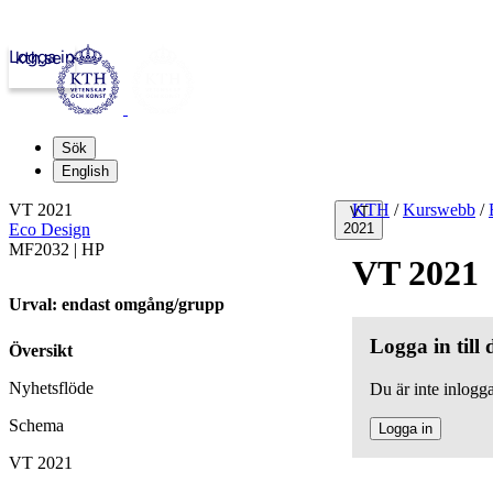
Logga in
kth.se
Sök
English
VT 2021
KTH
/
Kurswebb
/
VT
Eco Design
2021
MF2032 | HP
VT 2021
Urval: endast omgång/grupp
Logga in till
Översikt
Nyhetsflöde
Du är inte inlogga
Schema
Logga in
VT 2021