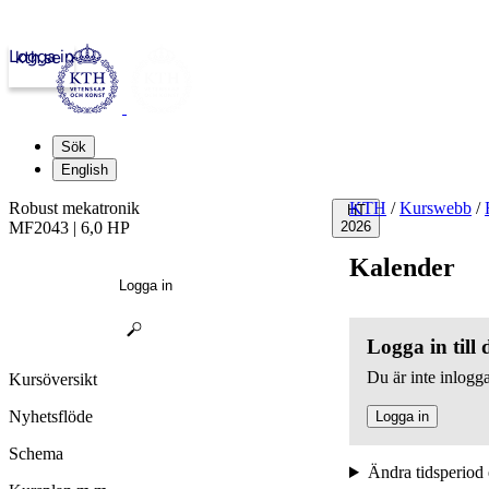
Logga in
kth.se
Sök
English
Robust mekatronik
KTH
/
Kurswebb
/
HT
MF2043 | 6,0 HP
2026
Kalender
Logga in
Logga in till
Du är inte inlogga
Kursöversikt
Nyhetsflöde
Logga in
Schema
Ändra tidsperiod 