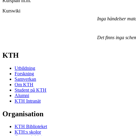
Kursplan m.m.
Kurswiki
Inga händelser mat
Det finns inga sche
KTH
Utbildning
Forskning
Samverkan
Om KTH
Student på KTH
Alumni
KTH Intranät
Organisation
KTH Biblioteket
KTH:s skolor