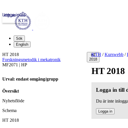
Logga in
kth.se
Sök
English
HT 2018
KTH
/
Kurswebb
/
HT
Forskningsmetodik i mekatronik
2018
MF2071 | HP
HT 2018
Urval: endast omgång/grupp
Logga in till
Översikt
Nyhetsflöde
Du är inte inlogga
Schema
Logga in
HT 2018