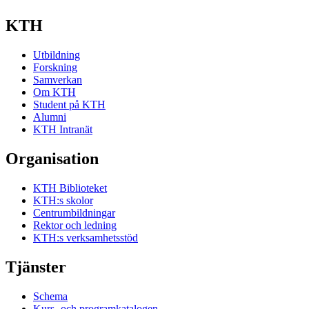
KTH
Utbildning
Forskning
Samverkan
Om KTH
Student på KTH
Alumni
KTH Intranät
Organisation
KTH Biblioteket
KTH:s skolor
Centrumbildningar
Rektor och ledning
KTH:s verksamhetsstöd
Tjänster
Schema
Kurs- och programkatalogen