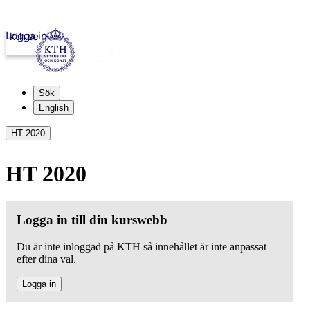
Logga in
kth.se
Sök
English
HT 2020
HT 2020
Logga in till din kurswebb
Du är inte inloggad på KTH så innehållet är inte anpassat
efter dina val.
Logga in