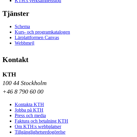
KTH:s verksamhetsstöd
Tjänster
Schema
Kurs- och programkatalogen
Lärplattformen Canvas
Webbmejl
Kontakt
KTH
100 44 Stockholm
+46 8 790 60 00
Kontakta KTH
Jobba på KTH
Press och media
Faktura och betalning KTH
Om KTH:s webbplatser
Tillgänglighetsredogörelse