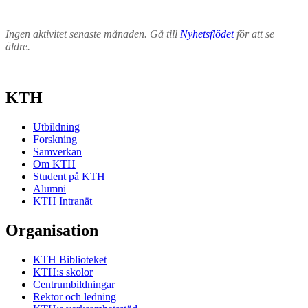
Ingen aktivitet senaste månaden. Gå till
Nyhetsflödet
för att se
äldre.
KTH
Utbildning
Forskning
Samverkan
Om KTH
Student på KTH
Alumni
KTH Intranät
Organisation
KTH Biblioteket
KTH:s skolor
Centrumbildningar
Rektor och ledning