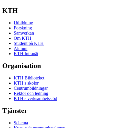
KTH
Utbildning
Forskning
Samverkan
Om KTH
Student på KTH
Alumni
KTH Intranät
Organisation
KTH Biblioteket
KTH:s skolor
Centrumbildningar
Rektor och ledning
KTH:s verksamhetsstöd
Tjänster
Schema
Kurs- och programkatalogen