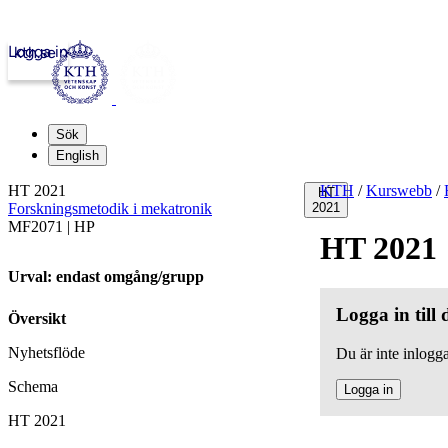
Logga in
kth.se
Sök
English
HT 2021
KTH
/
Kurswebb
/
HT
Forskningsmetodik i mekatronik
2021
MF2071 | HP
HT 2021
Urval: endast omgång/grupp
Logga in till
Översikt
Nyhetsflöde
Du är inte inlogga
Schema
Logga in
HT 2021