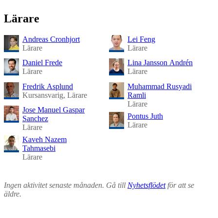
Lärare
Andreas Cronhjort
Lei Feng
Lärare
Lärare
Daniel Frede
Lina Jansson Andrén
Lärare
Lärare
Fredrik Asplund
Muhammad Rusyadi
Kursansvarig, Lärare
Ramli
Lärare
Jose Manuel Gaspar
Pontus Juth
Sanchez
Lärare
Lärare
Kaveh Nazem
Tahmasebi
Lärare
Ingen aktivitet senaste månaden. Gå till
Nyhetsflödet
för att se
äldre.