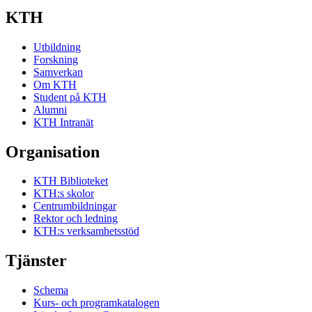
KTH
Utbildning
Forskning
Samverkan
Om KTH
Student på KTH
Alumni
KTH Intranät
Organisation
KTH Biblioteket
KTH:s skolor
Centrumbildningar
Rektor och ledning
KTH:s verksamhetsstöd
Tjänster
Schema
Kurs- och programkatalogen