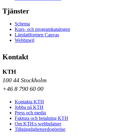
Tjänster
Schema
Kurs- och programkatalogen
Lärplattformen Canvas
Webbmejl
Kontakt
KTH
100 44 Stockholm
+46 8 790 60 00
Kontakta KTH
Jobba på KTH
Press och media
Faktura och betalning KTH
Om KTH:s webbplatser
Tillgänglighetsredogörelse