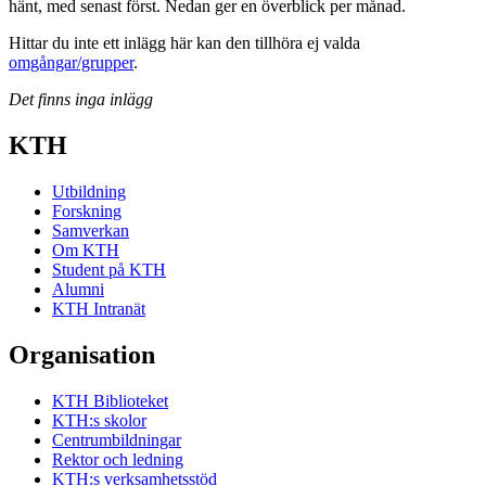
hänt, med senast först. Nedan ger en överblick per månad.
Hittar du inte ett inlägg här kan den tillhöra ej valda
omgångar/grupper
.
Det finns inga inlägg
KTH
Utbildning
Forskning
Samverkan
Om KTH
Student på KTH
Alumni
KTH Intranät
Organisation
KTH Biblioteket
KTH:s skolor
Centrumbildningar
Rektor och ledning
KTH:s verksamhetsstöd