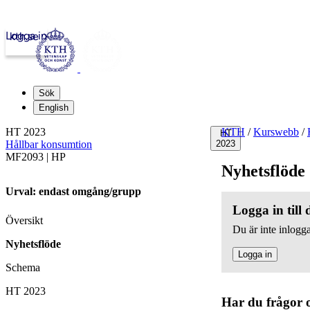
Logga in
kth.se
Sök
English
HT 2023
KTH
/
Kurswebb
/
HT
Hållbar konsumtion
2023
MF2093 | HP
Nyhetsflöde
Urval: endast omgång/grupp
Logga in till
Översikt
Du är inte inlogga
Nyhetsflöde
Logga in
Schema
HT 2023
Har du frågor 