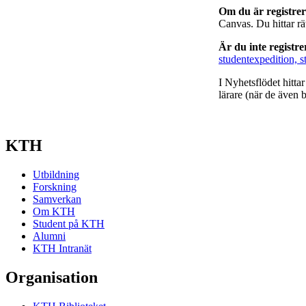
Om du är registre
Canvas. Du hittar r
Är du inte registr
studentexpedition, s
I Nyhetsflödet hitta
lärare (när de även b
KTH
Utbildning
Forskning
Samverkan
Om KTH
Student på KTH
Alumni
KTH Intranät
Organisation