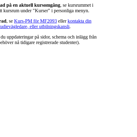
rad på en aktuell kursomgång
, se kursrummet i
ätt kursrum under "Kurser" i personliga menyn.
erad
, se
Kurs-PM för MF2093
eller
kontakta din
tudievägledare, eller utbilningskansli
.
r du uppdateringar på sidor, schema och inlägg från
ehöver nå tidigare registrerade studenter).