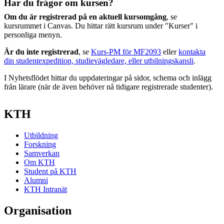
Har du frågor om kursen?
Om du är registrerad på en aktuell kursomgång
, se
kursrummet i Canvas. Du hittar rätt kursrum under "Kurser" i
personliga menyn.
Är du inte registrerad
, se
Kurs-PM för MF2093
eller
kontakta
din studentexpedition, studievägledare, eller utbilningskansli
.
I Nyhetsflödet hittar du uppdateringar på sidor, schema och inlägg
från lärare (när de även behöver nå tidigare registrerade studenter).
KTH
Utbildning
Forskning
Samverkan
Om KTH
Student på KTH
Alumni
KTH Intranät
Organisation