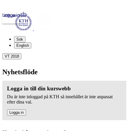
Logga in
kth.se
Sök
English
VT 2018
Nyhetsflöde
Logga in till din kurswebb
Du är inte inloggad på KTH så innehållet är inte anpassat
efter dina val.
Logga in