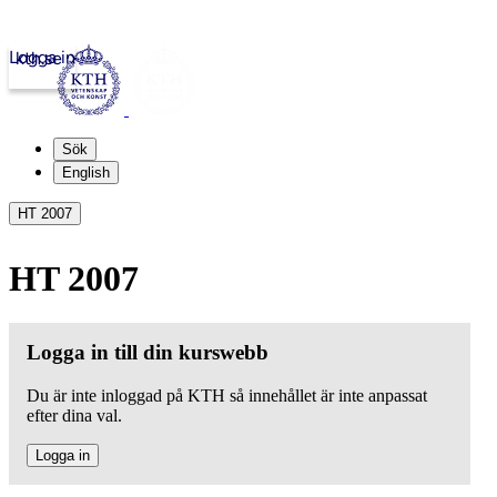
Logga in
kth.se
Sök
English
HT 2007
HT 2007
Logga in till din kurswebb
Du är inte inloggad på KTH så innehållet är inte anpassat
efter dina val.
Logga in