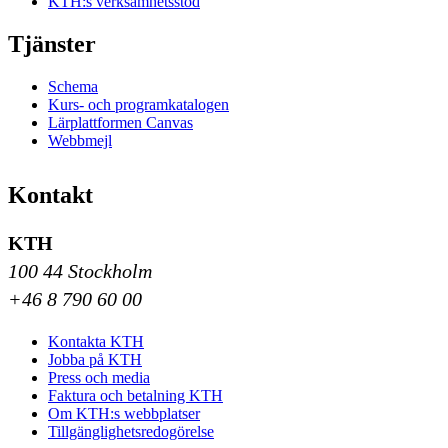
KTH:s verksamhetsstöd
Tjänster
Schema
Kurs- och programkatalogen
Lärplattformen Canvas
Webbmejl
Kontakt
KTH
100 44 Stockholm
+46 8 790 60 00
Kontakta KTH
Jobba på KTH
Press och media
Faktura och betalning KTH
Om KTH:s webbplatser
Tillgänglighetsredogörelse