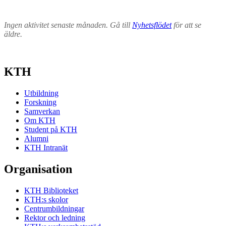
Ingen aktivitet senaste månaden. Gå till
Nyhetsflödet
för att se
äldre.
KTH
Utbildning
Forskning
Samverkan
Om KTH
Student på KTH
Alumni
KTH Intranät
Organisation
KTH Biblioteket
KTH:s skolor
Centrumbildningar
Rektor och ledning