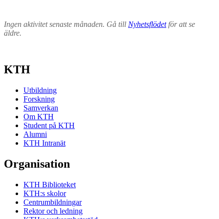
Ingen aktivitet senaste månaden. Gå till
Nyhetsflödet
för att se
äldre.
KTH
Utbildning
Forskning
Samverkan
Om KTH
Student på KTH
Alumni
KTH Intranät
Organisation
KTH Biblioteket
KTH:s skolor
Centrumbildningar
Rektor och ledning