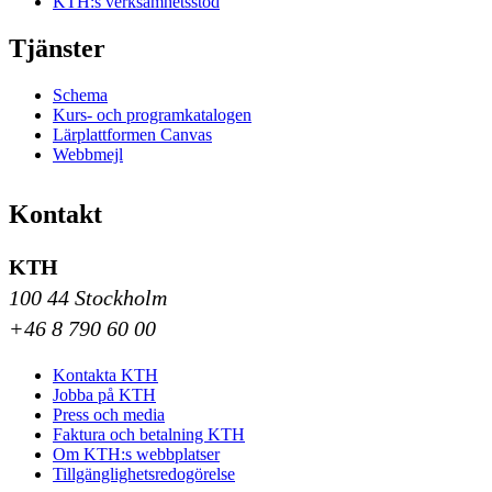
KTH:s verksamhetsstöd
Tjänster
Schema
Kurs- och programkatalogen
Lärplattformen Canvas
Webbmejl
Kontakt
KTH
100 44 Stockholm
+46 8 790 60 00
Kontakta KTH
Jobba på KTH
Press och media
Faktura och betalning KTH
Om KTH:s webbplatser
Tillgänglighetsredogörelse