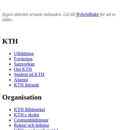
Ingen aktivitet senaste månaden. Gå till
Nyhetsflödet
för att se
äldre.
KTH
Utbildning
Forskning
Samverkan
Om KTH
Student på KTH
Alumni
KTH Intranät
Organisation
KTH Biblioteket
KTH:s skolor
Centrumbildningar
Rektor och ledning