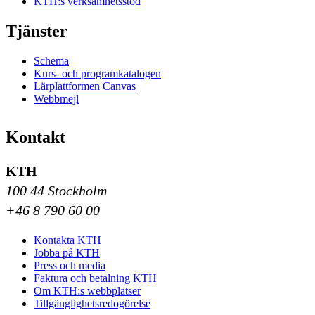
KTH:s verksamhetsstöd
Tjänster
Schema
Kurs- och programkatalogen
Lärplattformen Canvas
Webbmejl
Kontakt
KTH
100 44 Stockholm
+46 8 790 60 00
Kontakta KTH
Jobba på KTH
Press och media
Faktura och betalning KTH
Om KTH:s webbplatser
Tillgänglighetsredogörelse