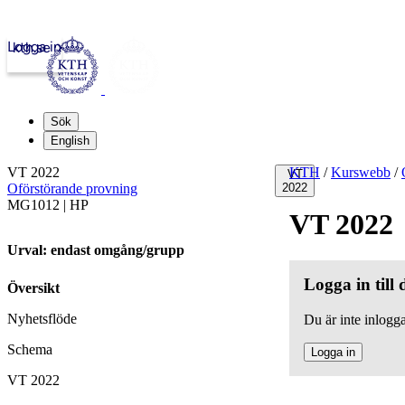
Logga in
kth.se
Sök
English
VT 2022
KTH
/
Kurswebb
/
VT
Oförstörande provning
2022
MG1012 | HP
VT 2022
Urval: endast omgång/grupp
Logga in till
Översikt
Nyhetsflöde
Du är inte inlogga
Schema
Logga in
VT 2022