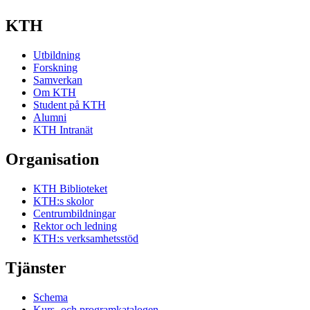
KTH
Utbildning
Forskning
Samverkan
Om KTH
Student på KTH
Alumni
KTH Intranät
Organisation
KTH Biblioteket
KTH:s skolor
Centrumbildningar
Rektor och ledning
KTH:s verksamhetsstöd
Tjänster
Schema
Kurs- och programkatalogen