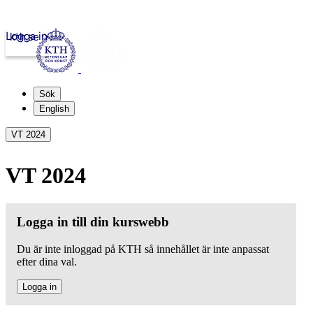
Logga in
kth.se
Sök
English
VT 2024
VT 2024
Logga in till din kurswebb
Du är inte inloggad på KTH så innehållet är inte anpassat
efter dina val.
Logga in