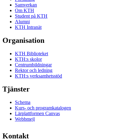
Samverkan
Om KTH
Student på KTH
Alumni
KTH Intranät
Organisation
KTH Biblioteket
KTH:s skolor
Centrumbildningar
Rektor och ledning
KTH:s verksamhetsstöd
Tjänster
Schema
Kurs- och programkatalogen
Lärplattformen Canvas
Webbmejl
Kontakt