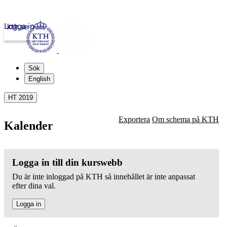
Logga in
kth.se
Sök
English
HT 2019
Exportera
Om schema på KTH
Kalender
Logga in till din kurswebb
Du är inte inloggad på KTH så innehållet är inte anpassat
efter dina val.
Logga in