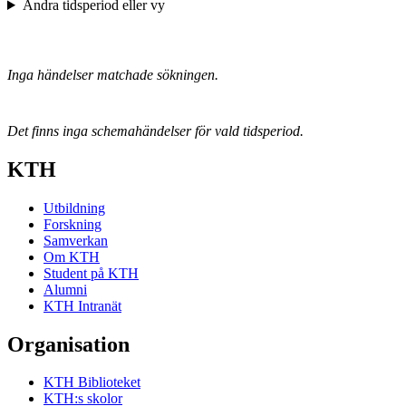
Ändra tidsperiod eller vy
Inga händelser matchade sökningen.
Det finns inga schemahändelser för vald tidsperiod.
KTH
Utbildning
Forskning
Samverkan
Om KTH
Student på KTH
Alumni
KTH Intranät
Organisation
KTH Biblioteket
KTH:s skolor