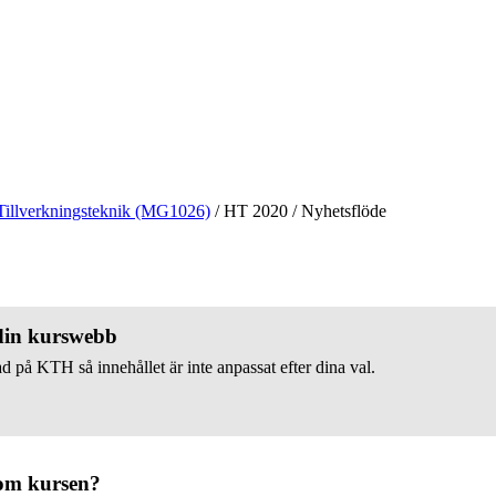
Tillverkningsteknik (MG1026)
/
HT 2020
/
Nyhetsflöde
 din kurswebb
d på KTH så innehållet är inte anpassat efter dina val.
om kursen?