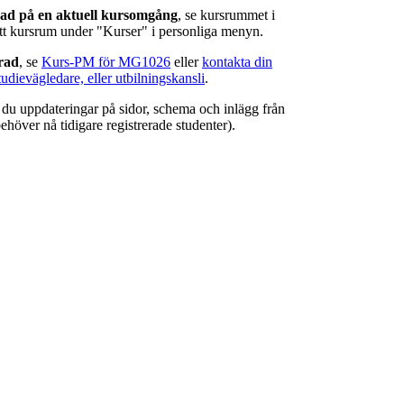
rad på en aktuell kursomgång
, se kursrummet i
ätt kursrum under "Kurser" i personliga menyn.
erad
, se
Kurs-PM för MG1026
eller
kontakta din
tudievägledare, eller utbilningskansli
.
r du uppdateringar på sidor, schema och inlägg från
ehöver nå tidigare registrerade studenter).