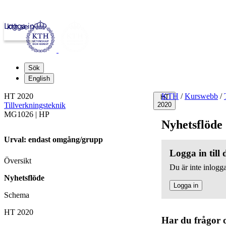
Logga in
kth.se
Sök
English
HT 2020
KTH
/
Kurswebb
/
HT
Tillverkningsteknik
2020
MG1026 | HP
Nyhetsflöde
Urval: endast omgång/grupp
Logga in till
Översikt
Du är inte inlogga
Nyhetsflöde
Logga in
Schema
HT 2020
Har du frågor 