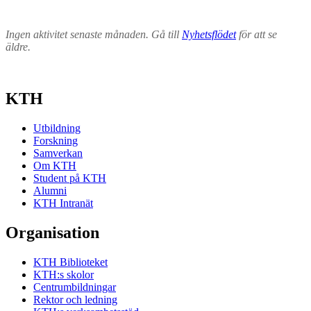
Ingen aktivitet senaste månaden. Gå till
Nyhetsflödet
för att se
äldre.
KTH
Utbildning
Forskning
Samverkan
Om KTH
Student på KTH
Alumni
KTH Intranät
Organisation
KTH Biblioteket
KTH:s skolor
Centrumbildningar
Rektor och ledning