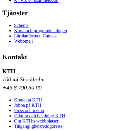
KTH:s verksamhetsstöd
Tjänster
Schema
Kurs- och programkatalogen
Lärplattformen Canvas
Webbmejl
Kontakt
KTH
100 44 Stockholm
+46 8 790 60 00
Kontakta KTH
Jobba på KTH
Press och media
Faktura och betalning KTH
Om KTH:s webbplatser
Tillgänglighetsredogörelse