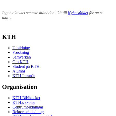
Ingen aktivitet senaste månaden. Gå till
Nyhetsflödet
för att se
äldre.
KTH
Utbildning
Forskning
Samverkan
Om KTH
Student på KTH
Alumni
KTH Intranät
Organisation
KTH Biblioteket
KTH:s skolor
Centrumbildningar
Rektor och ledning