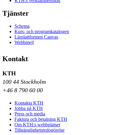
KTH:s verksamhetsstöd
Tjänster
Schema
Kurs- och programkatalogen
Lärplattformen Canvas
Webbmejl
Kontakt
KTH
100 44 Stockholm
+46 8 790 60 00
Kontakta KTH
Jobba på KTH
Press och media
Faktura och betalning KTH
Om KTH:s webbplatser
Tillgänglighetsredogörelse