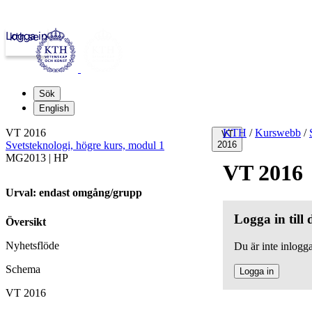
Logga in
kth.se
Sök
English
VT 2016
KTH
/
Kurswebb
/
VT
Svetsteknologi, högre kurs, modul 1
2016
MG2013 | HP
VT 2016
Urval: endast omgång/grupp
Logga in till
Översikt
Nyhetsflöde
Du är inte inlogga
Schema
Logga in
VT 2016