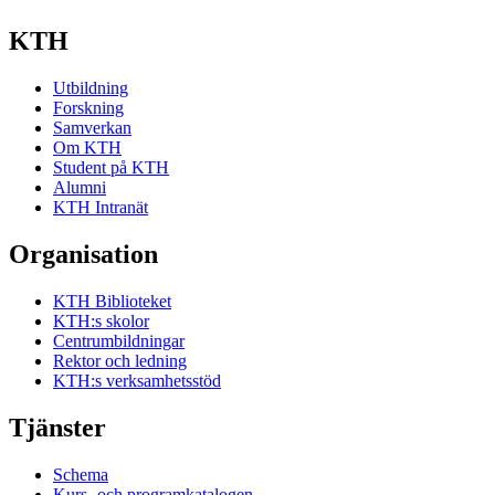
KTH
Utbildning
Forskning
Samverkan
Om KTH
Student på KTH
Alumni
KTH Intranät
Organisation
KTH Biblioteket
KTH:s skolor
Centrumbildningar
Rektor och ledning
KTH:s verksamhetsstöd
Tjänster
Schema
Kurs- och programkatalogen