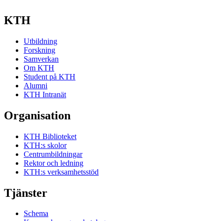
KTH
Utbildning
Forskning
Samverkan
Om KTH
Student på KTH
Alumni
KTH Intranät
Organisation
KTH Biblioteket
KTH:s skolor
Centrumbildningar
Rektor och ledning
KTH:s verksamhetsstöd
Tjänster
Schema