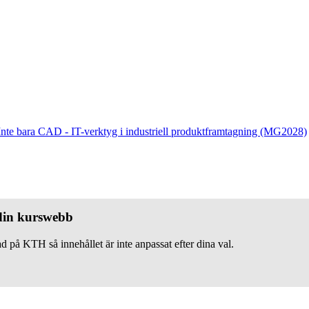
Inte bara CAD - IT-verktyg i industriell produktframtagning (MG2028)
 din kurswebb
d på KTH så innehållet är inte anpassat efter dina val.