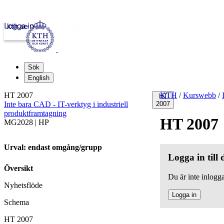
Logga in
kth.se
Sök
English
HT 2007
KTH
/
Kurswebb
/
HT
Inte bara CAD - IT-verktyg i industriell
2007
produktframtagning
HT 2007
MG2028 | HP
Urval: endast omgång/grupp
Logga in till
Översikt
Du är inte inlogga
Nyhetsflöde
Logga in
Schema
HT 2007