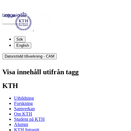
Logga in
kth.se
Sök
English
Datorstödd tillverkning - CAM
Visa innehåll utifrån tagg
KTH
Utbildning
Forskning
Samverkan
Om KTH
Student på KTH
Alumni
KTH Intranät