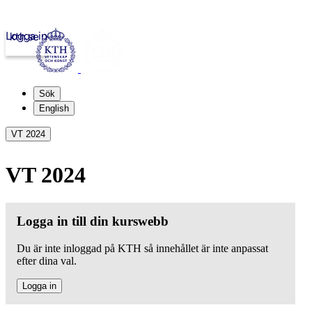
Logga in
kth.se
Sök
English
VT 2024
VT 2024
Logga in till din kurswebb
Du är inte inloggad på KTH så innehållet är inte anpassat
efter dina val.
Logga in