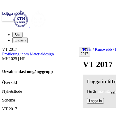
Logga in
kth.se
Sök
English
VT 2017
KTH
/
Kurswebb
/
VT
Profilering inom Materialdesign
2017
MH1025 | HP
VT 2017
Urval: endast omgång/grupp
Logga in till
Översikt
Nyhetsflöde
Du är inte inlogga
Schema
Logga in
VT 2017