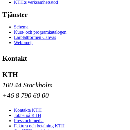
KTH:s verksamhetsstöd
Tjänster
Schema
Kurs- och programkatalogen
Lärplattformen Canvas
Webbmejl
Kontakt
KTH
100 44 Stockholm
+46 8 790 60 00
Kontakta KTH
Jobba på KTH
Press och media
Faktura och betalning KTH