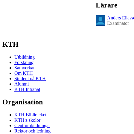
Lärare
Anders Eliass
Examinator
KTH
Utbildning
Forskning
Samverkan
Om KTH
Student på KTH
Alumni
KTH Intranät
Organisation
KTH Biblioteket
KTH:s skolor
Centrumbildningar
Rektor och ledning