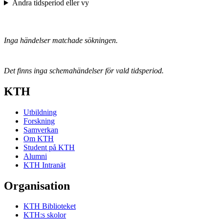
Ändra tidsperiod eller vy
Inga händelser matchade sökningen.
Det finns inga schemahändelser för vald tidsperiod.
KTH
Utbildning
Forskning
Samverkan
Om KTH
Student på KTH
Alumni
KTH Intranät
Organisation
KTH Biblioteket
KTH:s skolor