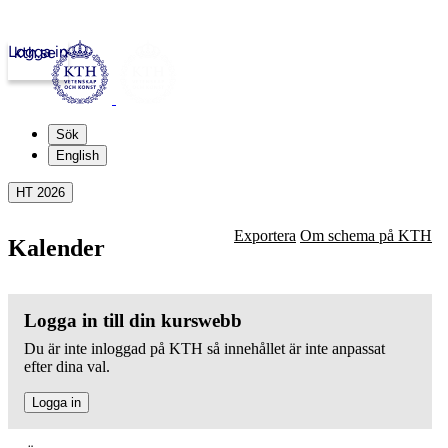
Logga in
kth.se
Sök
English
HT 2026
Exportera
Om schema på KTH
Kalender
Logga in till din kurswebb
Du är inte inloggad på KTH så innehållet är inte anpassat
efter dina val.
Logga in