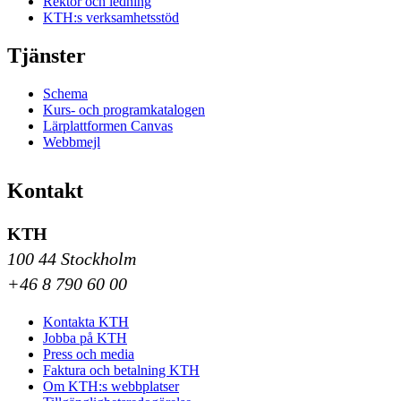
Rektor och ledning
KTH:s verksamhetsstöd
Tjänster
Schema
Kurs- och programkatalogen
Lärplattformen Canvas
Webbmejl
Kontakt
KTH
100 44 Stockholm
+46 8 790 60 00
Kontakta KTH
Jobba på KTH
Press och media
Faktura och betalning KTH
Om KTH:s webbplatser