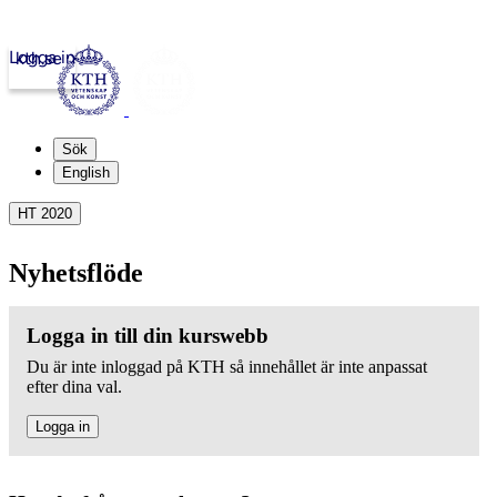
Logga in
kth.se
Sök
English
HT 2020
Nyhetsflöde
Logga in till din kurswebb
Du är inte inloggad på KTH så innehållet är inte anpassat
efter dina val.
Logga in