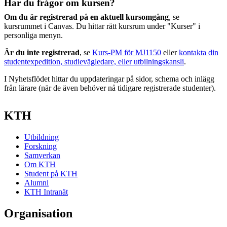
Har du frågor om kursen?
Om du är registrerad på en aktuell kursomgång
, se
kursrummet i Canvas. Du hittar rätt kursrum under "Kurser" i
personliga menyn.
Är du inte registrerad
, se
Kurs-PM för MJ1150
eller
kontakta din
studentexpedition, studievägledare, eller utbilningskansli
.
I Nyhetsflödet hittar du uppdateringar på sidor, schema och inlägg
från lärare (när de även behöver nå tidigare registrerade studenter).
KTH
Utbildning
Forskning
Samverkan
Om KTH
Student på KTH
Alumni
KTH Intranät
Organisation