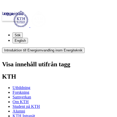
Logga in
kth.se
Sök
English
Introduktion till Energiomvandling inom Energiteknik
Visa innehåll utifrån tagg
KTH
Utbildning
Forskning
Samverkan
Om KTH
Student på KTH
Alumni
KTH Intranät