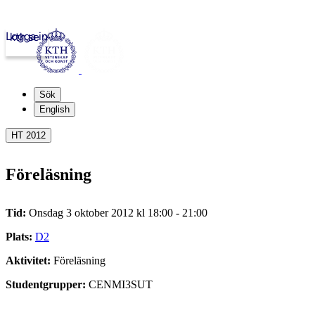
Logga in
kth.se
Sök
English
HT 2012
Föreläsning
Tid:
Onsdag 3 oktober 2012 kl 18:00 - 21:00
Plats:
D2
Aktivitet:
Föreläsning
Studentgrupper:
CENMI3SUT