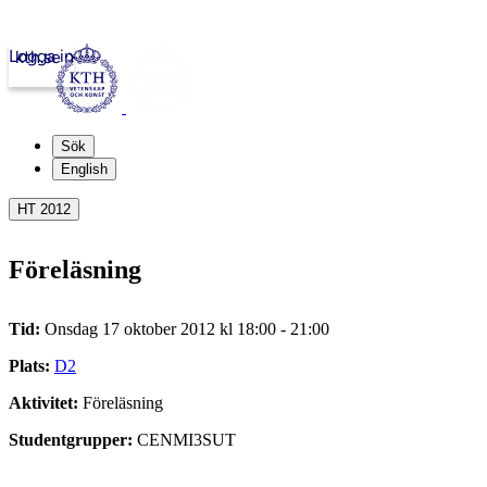
Logga in
kth.se
Sök
English
HT 2012
Föreläsning
Tid:
Onsdag 17 oktober 2012 kl 18:00 - 21:00
Plats:
D2
Aktivitet:
Föreläsning
Studentgrupper:
CENMI3SUT