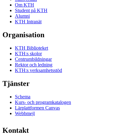
Om KTH
Student på KTH
Alumni
KTH Intranät
Organisation
KTH Biblioteket
KTH:s skolor
Centrumbildningar
Rektor och ledning
KTH:s verksamhetsstöd
Tjänster
Schema
Kurs- och programkatalogen
Lärplattformen Canvas
Webbmejl
Kontakt