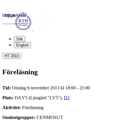
Logga in
kth.se
Sök
English
HT 2013
Föreläsning
Tid:
Onsdag 6 november 2013 kl 18:00 - 21:00
Plats:
D/LV5 (Ljusgård "LV5"),
D2
Aktivitet:
Föreläsning
Studentgrupper:
CENMI3SUT