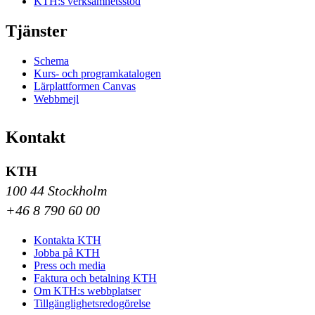
KTH:s verksamhetsstöd
Tjänster
Schema
Kurs- och programkatalogen
Lärplattformen Canvas
Webbmejl
Kontakt
KTH
100 44 Stockholm
+46 8 790 60 00
Kontakta KTH
Jobba på KTH
Press och media
Faktura och betalning KTH
Om KTH:s webbplatser
Tillgänglighetsredogörelse