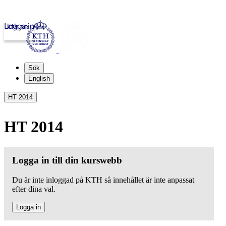
Logga in
kth.se
Sök
English
HT 2014
HT 2014
Logga in till din kurswebb
Du är inte inloggad på KTH så innehållet är inte anpassat
efter dina val.
Logga in