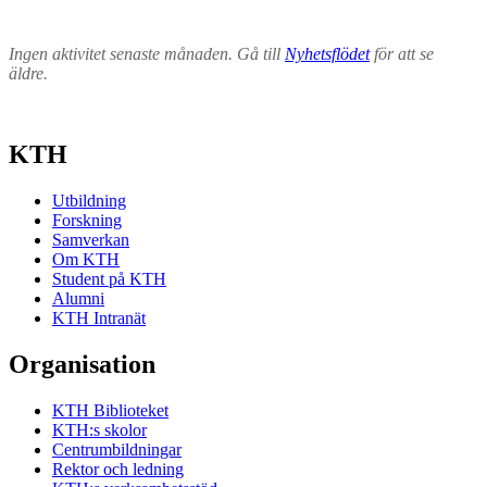
Ingen aktivitet senaste månaden. Gå till
Nyhetsflödet
för att se
äldre.
KTH
Utbildning
Forskning
Samverkan
Om KTH
Student på KTH
Alumni
KTH Intranät
Organisation
KTH Biblioteket
KTH:s skolor
Centrumbildningar
Rektor och ledning