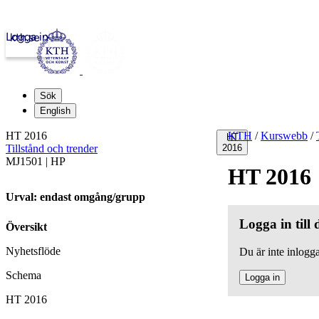
Logga in
kth.se
Sök
English
HT 2016
KTH
/
Kurswebb
/
HT
Tillstånd och trender
2016
MJ1501 | HP
HT 2016
Urval: endast omgång/grupp
Logga in till
Översikt
Nyhetsflöde
Du är inte inlogga
Schema
Logga in
HT 2016