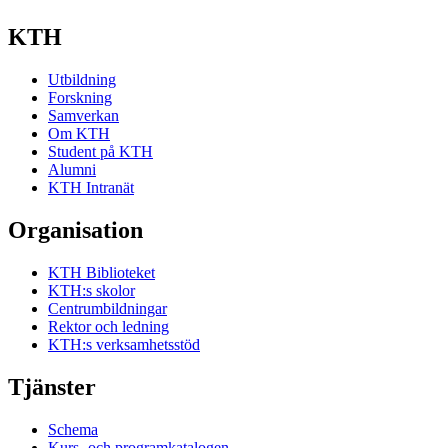
KTH
Utbildning
Forskning
Samverkan
Om KTH
Student på KTH
Alumni
KTH Intranät
Organisation
KTH Biblioteket
KTH:s skolor
Centrumbildningar
Rektor och ledning
KTH:s verksamhetsstöd
Tjänster
Schema
Kurs- och programkatalogen