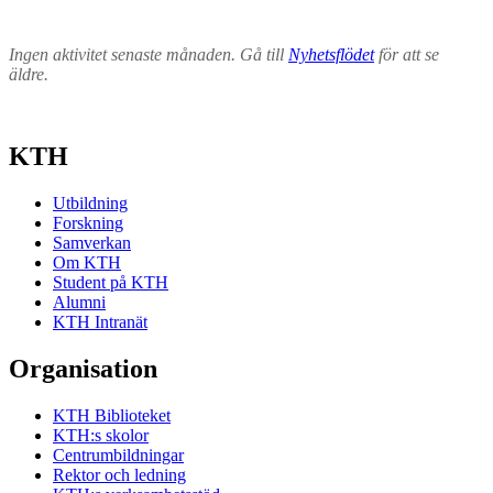
Ingen aktivitet senaste månaden. Gå till
Nyhetsflödet
för att se
äldre.
KTH
Utbildning
Forskning
Samverkan
Om KTH
Student på KTH
Alumni
KTH Intranät
Organisation
KTH Biblioteket
KTH:s skolor
Centrumbildningar
Rektor och ledning