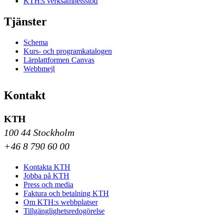
KTH:s verksamhetsstöd
Tjänster
Schema
Kurs- och programkatalogen
Lärplattformen Canvas
Webbmejl
Kontakt
KTH
100 44 Stockholm
+46 8 790 60 00
Kontakta KTH
Jobba på KTH
Press och media
Faktura och betalning KTH
Om KTH:s webbplatser
Tillgänglighetsredogörelse