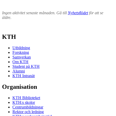
Ingen aktivitet senaste månaden. Gå till
Nyhetsflödet
för att se
äldre.
KTH
Utbildning
Forskning
Samverkan
Om KTH
Student på KTH
Alumni
KTH Intranät
Organisation
KTH Biblioteket
KTH:s skolor
Centrumbildningar
Rektor och ledning