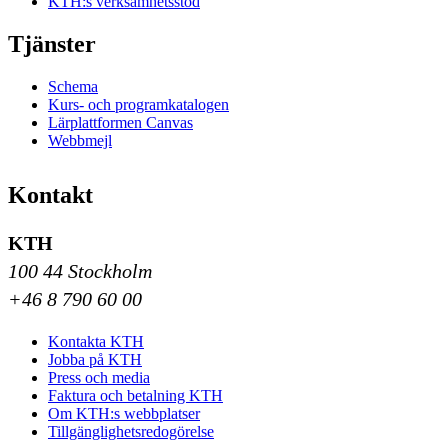
KTH:s verksamhetsstöd
Tjänster
Schema
Kurs- och programkatalogen
Lärplattformen Canvas
Webbmejl
Kontakt
KTH
100 44 Stockholm
+46 8 790 60 00
Kontakta KTH
Jobba på KTH
Press och media
Faktura och betalning KTH
Om KTH:s webbplatser
Tillgänglighetsredogörelse