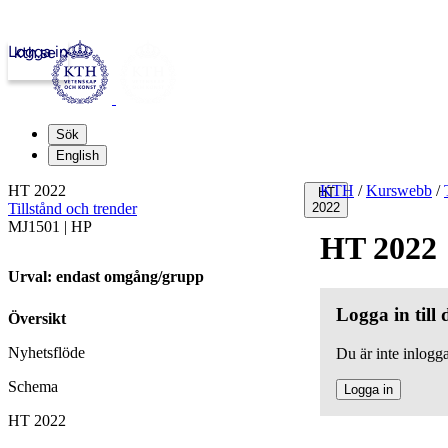
Logga in
kth.se
Sök
English
HT 2022
KTH
/
Kurswebb
/
HT
Tillstånd och trender
2022
MJ1501 | HP
HT 2022
Urval: endast omgång/grupp
Logga in till
Översikt
Nyhetsflöde
Du är inte inlogga
Schema
Logga in
HT 2022