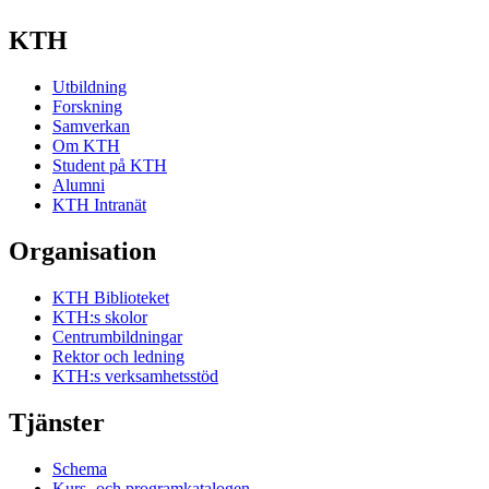
KTH
Utbildning
Forskning
Samverkan
Om KTH
Student på KTH
Alumni
KTH Intranät
Organisation
KTH Biblioteket
KTH:s skolor
Centrumbildningar
Rektor och ledning
KTH:s verksamhetsstöd
Tjänster
Schema
Kurs- och programkatalogen