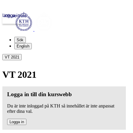
Logga in
kth.se
Sök
English
VT 2021
VT 2021
Logga in till din kurswebb
Du är inte inloggad på KTH så innehållet är inte anpassat
efter dina val.
Logga in