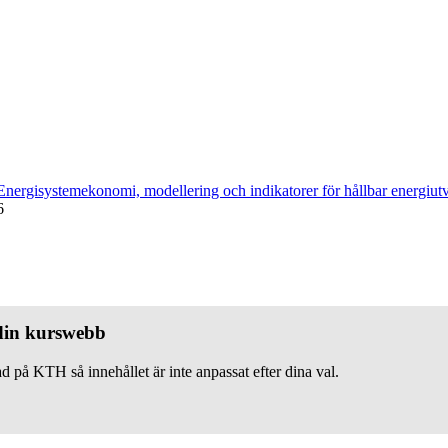
Energisystemekonomi, modellering och indikatorer för hållbar energiut
6
 din kurswebb
d på KTH så innehållet är inte anpassat efter dina val.