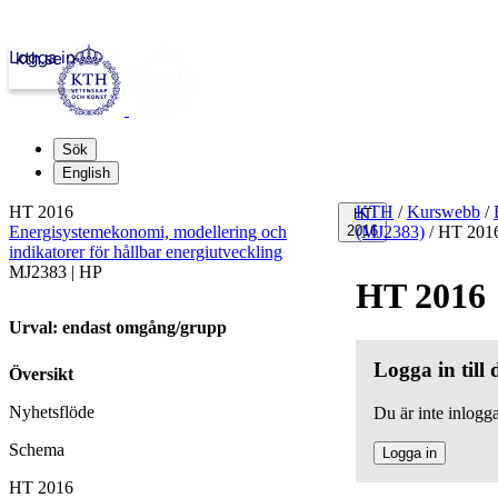
Logga in
kth.se
Sök
English
HT 2016
KTH
/
Kurswebb
/
HT
Energisystemekonomi, modellering och
2016
(MJ2383)
/
HT 201
indikatorer för hållbar energiutveckling
MJ2383 | HP
HT 2016
Urval: endast omgång/grupp
Logga in till
Översikt
Nyhetsflöde
Du är inte inlogga
Schema
Logga in
HT 2016