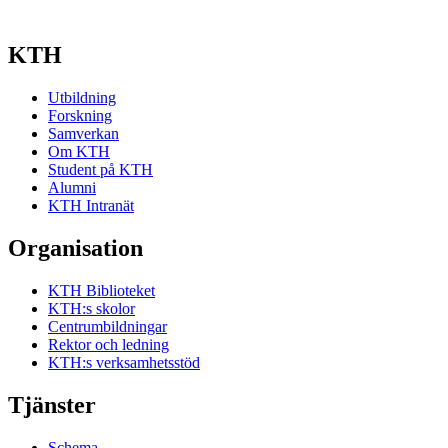
KTH
Utbildning
Forskning
Samverkan
Om KTH
Student på KTH
Alumni
KTH Intranät
Organisation
KTH Biblioteket
KTH:s skolor
Centrumbildningar
Rektor och ledning
KTH:s verksamhetsstöd
Tjänster
Schema