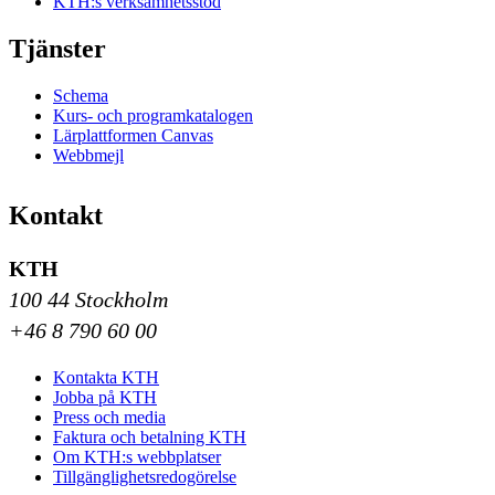
KTH:s verksamhetsstöd
Tjänster
Schema
Kurs- och programkatalogen
Lärplattformen Canvas
Webbmejl
Kontakt
KTH
100 44 Stockholm
+46 8 790 60 00
Kontakta KTH
Jobba på KTH
Press och media
Faktura och betalning KTH
Om KTH:s webbplatser
Tillgänglighetsredogörelse