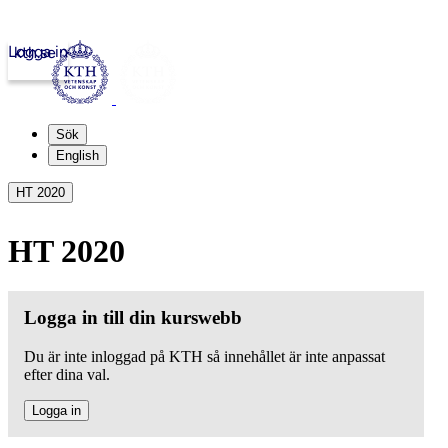
Logga in
kth.se
Sök
English
HT 2020
HT 2020
Logga in till din kurswebb
Du är inte inloggad på KTH så innehållet är inte anpassat
efter dina val.
Logga in