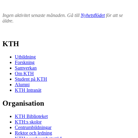
Ingen aktivitet senaste månaden. Gå till
Nyhetsflödet
för att se
äldre.
KTH
Utbildning
Forskning
Samverkan
Om KTH
Student på KTH
Alumni
KTH Intranät
Organisation
KTH Biblioteket
KTH:s skolor
Centrumbildningar
Rektor och ledning